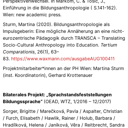
Perspektivenwechsel. In Markom, C. & Tosic, J.,
Einführung in die Bildungsanthropologie ( S.141-162).
Wien: new academic press.
Sturm, Martina (2020). Bildungsanthropologie als
Impulsgeberin: Eine mögliche Annäherung an eine nicht-
eurozentrische Pädagogik durch TRANSCA – Translating
Socio-Cultural Anthropology into Education.
Tertium
Comparationis
, 26(1), 63–
83.
https://www.waxmann.com/ausgabeAUG100411
Projektmitarbeiter*innen an der PH Wien: Martina Sturm
(inst. Koordinatorin), Gerhard Krottenauer
Bilaterales Projekt: „Sprachstandsfeststellungen
Bildungssprache“
(OEAD, WTZ, 1/2016 – 12/2017)
Sorger, Brigitte / Marečková, Pavla / Aspalter, Christian
/ Furch, Elisabeth / Hawlik, Rainer / Holub, Barbara /
Hradílková, Helena / Janíková, Věra / Reitbrecht, Sandra