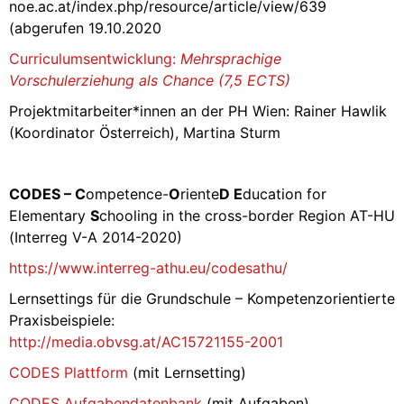
noe.ac.at/index.php/resource/article/view/639
(abgerufen 19.10.2020
Curriculumsentwicklung:
Mehrsprachige
Vorschulerziehung als Chance (7,5 ECTS)
Projektmitarbeiter*innen an der PH Wien: Rainer Hawlik
(Koordinator Österreich), Martina Sturm
CODES – C
ompetence-
O
riente
D E
ducation for
Elementary
S
chooling in the cross-border Region AT-HU
(Interreg V-A 2014-2020)
https://www.interreg-athu.eu/codesathu/
Lernsettings für die Grundschule – Kompetenzorientierte
Praxisbeispiele:
http://media.obvsg.at/AC15721155-2001
CODES Plattform
(mit Lernsetting)
CODES Aufgabendatenbank
(mit Aufgaben)