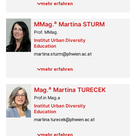
mehr erfahren
a
MMag.
Martina
STURM
Prof. MMag.
Institut Urban Diversity
Education
martina.sturm@phwien.ac.at
Raum:
4.2.054
mehr erfahren
Link PH-Online
Profil
a
Mag.
Martina
TURECEK
Prof.in Mag.a
Institut Urban Diversity
Education
martina.turecek@phwien.ac.at
Telefon:
+43 1 601 18-3624
mehr erfahren
Raum:
4.2.064