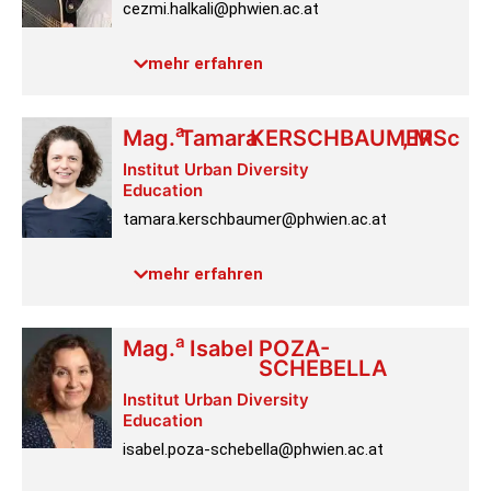
cezmi.halkali@phwien.ac.at
Raum:
4.2.052
mehr erfahren
Link PH-Online
a
Mag.
Tamara
KERSCHBAUMER
,
MSc
Institut Urban Diversity
Education
tamara.kerschbaumer@phwien.ac.at
Raum:
4.2.064
mehr erfahren
Profil
a
Mag.
Isabel
POZA-
SCHEBELLA
Institut Urban Diversity
Education
isabel.poza-schebella@phwien.ac.at
Link PH-Online