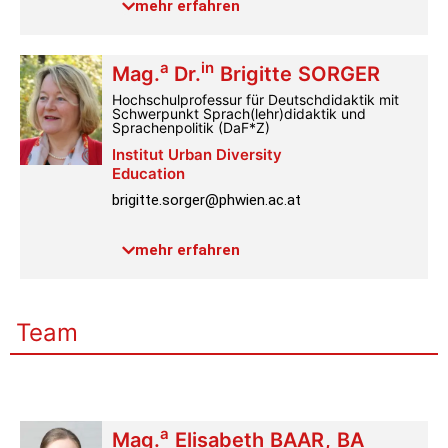
mehr erfahren
Raum:
4.2.054
Link PH-Online
a
in
Mag.
Dr.
Brigitte
SORGER
Profil
Hochschulprofessur für Deutschdidaktik mit
Schwerpunkt Sprach(lehr)didaktik und
Sprachenpolitik (DaF*Z)
Institut Urban Diversity
Education
brigitte.sorger@phwien.ac.at
Telefon:
+43 1 601 18-3628
mehr erfahren
Raum:
4.2.064
Link PH-Online
Profil
Team
a
Mag.
Elisabeth
BAAR
,
BA