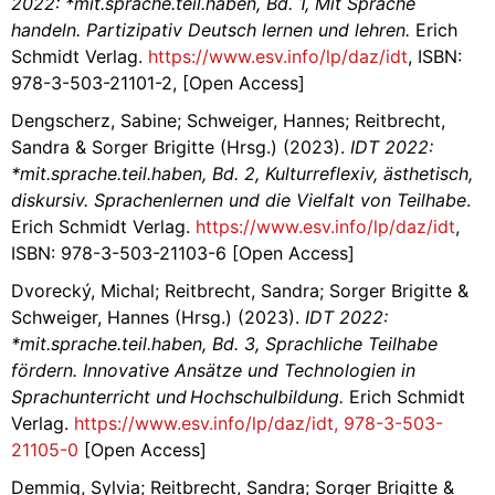
2022: *mit.sprache.teil.haben, Bd. 1, Mit Sprache
handeln. Partizipativ Deutsch lernen und lehren.
Erich
Schmidt Verlag.
https://www.esv.info/lp/daz/idt
, ISBN:
978-3-503-21101-2, [Open Access]
Dengscherz, Sabine; Schweiger, Hannes; Reitbrecht,
Sandra & Sorger Brigitte (Hrsg.) (2023).
IDT 2022:
*mit.sprache.teil.haben, Bd. 2,
Kulturreflexiv, ästhetisch,
diskursiv. Sprachenlernen und die Vielfalt von Teilhabe
.
Erich Schmidt Verlag.
https://www.esv.info/lp/daz/idt
,
ISBN: 978-3-503-21103-6 [Open Access]
Dvorecký, Michal; Reitbrecht, Sandra; Sorger Brigitte &
Schweiger, Hannes (Hrsg.) (2023).
IDT 2022:
*mit.sprache.teil.haben, Bd. 3,
Sprachliche Teilhabe
fördern. Innovative Ansätze und Technologien in
Sprachunterricht und Hochschulbildung.
Erich Schmidt
Verlag.
https://www.esv.info/lp/daz/idt, 978-3-503-
21105-0
[Open Access]
Demmig, Sylvia; Reitbrecht, Sandra; Sorger Brigitte &