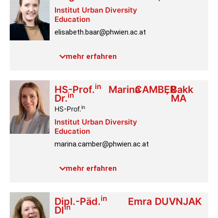
Institut Urban Diversity
Education
elisabeth.baar@phwien.ac.at
Raum:
4.2.064
mehr erfahren
in
HS-Prof.
Marina
CAMBER
,
Bakk
in
Dr.
MA
in
HS-Prof.
Institut Urban Diversity
Education
marina.camber@phwien.ac.at
Raum:
4.2.064
mehr erfahren
Profil
in
Dipl.-Päd.
Emra
DUVNJAK
in
DI