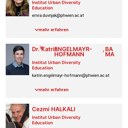
Institut Urban Diversity
Education
emra.duvnjak@phwien.ac.at
Raum:
4.2.052
mehr erfahren
Link PH-Online
in
Dr.
Katrin
ENGELMAYR-
,
BA
HOFMANN
MA
Institut Urban Diversity
Education
katrin.engelmayr-hofmann@phwien.ac.at
Raum:
4.2.064
mehr erfahren
Profil
Cezmi
HALKALI
Institut Urban Diversity
Education