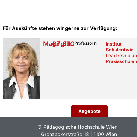
Für Auskünfte stehen wir gerne zur Verfügung:
a
Mag.
Birgitt
STOLBA
Professorin
Institut
Schulentwick
Leadership u
Praxisschulen
Angebote
© Pädagogische Hochschule Wien |
Grenzackerstraße 18 | 1100 Wien