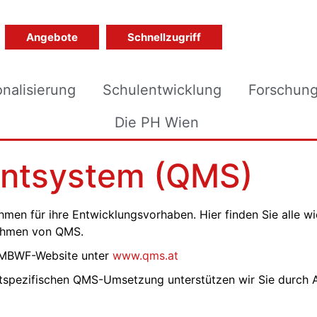
Angebote
Schnellzugriff
onalisierung
Schulentwicklung
Forschun
Die PH Wien
ntsystem (QMS)
en für ihre Entwicklungsvorhaben. Hier finden Sie alle wi
Rahmen von QMS.
 BMBWF-Website unter
www.qms.at
rtspezifischen QMS-Umsetzung unterstützen wir Sie durch