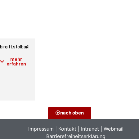
birgitt.stolba@phwien.ac.at
lung,
Telefon:
+43
nd
mehr
1 601 18-
erfahren
3533
Raum:
1.2.018
Link PH-
Online
Profil
nach oben
Impressum
|
Kontakt
|
Intranet
|
Webmail
Barrierefreiheitserklärung