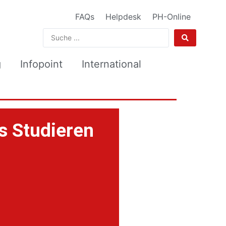
FAQs
Helpdesk
PH-Online
g
Infopoint
International
es Studieren