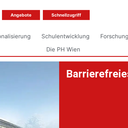
Angebote
Schnellzugriff
onalisierung
Schulentwicklung
Forschun
Die PH Wien
Barrierefrei