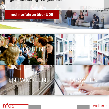
mehr erfahren über UDE
STUDIEREN
FORTBILDEN
ENTWICKELN
FORSCHEN
Infos
weitere