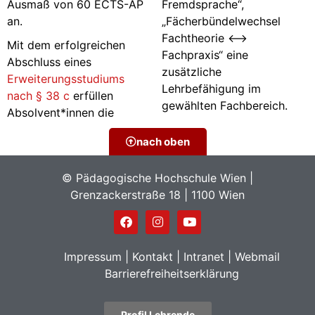
Ausmaß von 60 ECTS-AP
Fremdsprache“,
an.
„Fächerbündelwechsel
Fachtheorie <–>
Mit dem erfolgreichen
Fachpraxis“ eine
Abschluss eines
zusätzliche
Erweiterungsstudiums
Lehrbefähigung im
nach § 38 c
erfüllen
gewählten Fachbereich.
Absolvent*innen die
nach oben
© Pädagogische Hochschule Wien |
Grenzackerstraße 18 | 1100 Wien
Impressum
|
Kontakt
|
Intranet
|
Webmail
Barrierefreiheitserklärung
Profil Lehrende