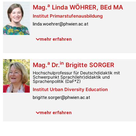
a
Mag.
Linda
WÖHRER
,
BEd MA
Institut Primarstufenausbildung
linda.woehrer@phwien.ac.at
Raum:
1.0.011
mehr erfahren
Link PH-Online
Profil
a
in
Mag.
Dr.
Brigitte
SORGER
Hochschulprofessur für Deutschdidaktik mit
Schwerpunkt Sprach(lehr)didaktik und
Sprachenpolitik (DaF*Z)
Institut Urban Diversity Education
brigitte.sorger@phwien.ac.at
Telefon:
+43 1 601 18-3628
mehr erfahren
Raum:
4.2.064
Link PH-Online
Profil