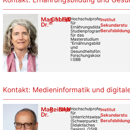
a
Mag.
Gabriela
LEITNER
,
MA
Hochschulprofessur
Institut
in
für
Dr.
Sekundarstuf
Ernährungsdidaktik,
Berufsbildung
Studienprogrammleiterin
für das
Masterstudium
“Ernährungsbildung
und
Gesundheitsförderung”,
Forschungskoordinatorin
I:SBB
Kontakt: Medieninformatik und digita
Mag.
Reinhard
BAUER
,
MA
Hochschulprofessor
Institut
für
Dr.
Sekundarstuf
Unterrichtswissenschaften
Berufsbildung
(Schwerpunkt:
Didaktisches
Design), OStR,