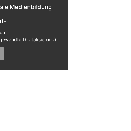
tale Medienbildung
nd-
ich
ewandte Digitalisierung)