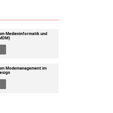
um Medieninformatik und
(MDM)
ium Modemanagement im
esign