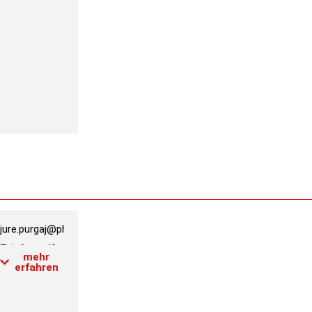
3200
Raum:
4.2.037
Link PH-
Online
Profil
jure.purgaj@phwien.ac.at
e
Telefon:
+43
mehr
1 601 18-
erfahren
3954
Raum:
4.2.043