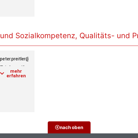
Link PH-
Online
Profil
 und Sozialkompetenz, Qualitäts- und
peter.preitler@phwien.ac.at
e
Telefon:
+43
mehr
1 601 18-
erfahren
3202
Raum:
4.2.015
Link PH-
Online
Profil
nach oben