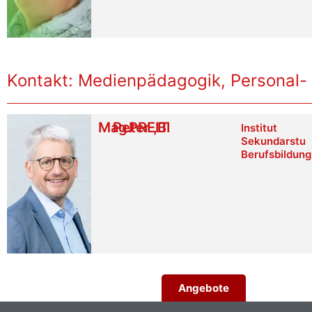
Kontakt: Medienpädagogik, Personal-
Mag.
Peter
PREITLER
,
BEd
Institut
Sekundarstuf
Berufsbildung
Angebote