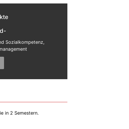
kte
nd-
nd Sozialkompetenz,
ssmanagement
e in 2 Semestern.