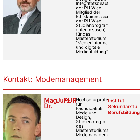
Integritätsbeauftragter
der PH Wien,
Mitglied der
Ethikkommission
der PH Wien,
Studienprogrammleiter
(interimistisch)
für das
Masterstudium
“Medieninformatik
und digitale
Medienbildung”
Kontakt: Modemanagement
Mag.
Jure
PURGAJ
Hochschulprofessor
Institut
für
Dr.
Sekundarstuf
Fachdidaktik
Berufsbildung
Mode und
Design,
Studienprogrammleiter
des
Masterstudiums
Modemanagement