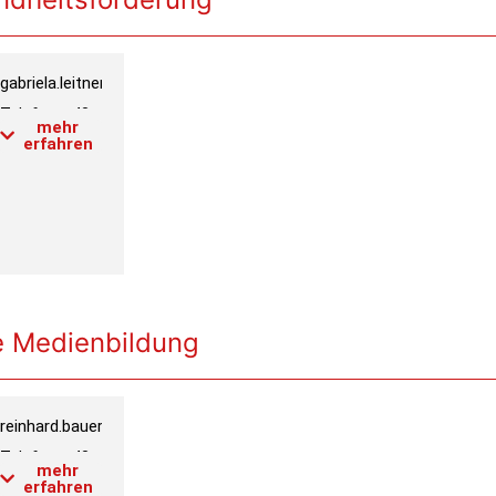
gabriela.leitner@phwien.ac.at
e
Telefon:
+43
mehr
1 601 18-
erfahren
3944
Raum:
4.2.043
Link PH-
Online
Profil
le Medienbildung
reinhard.bauer@phwien.ac.at
e
Telefon:
+43
mehr
1 601 18-
erfahren