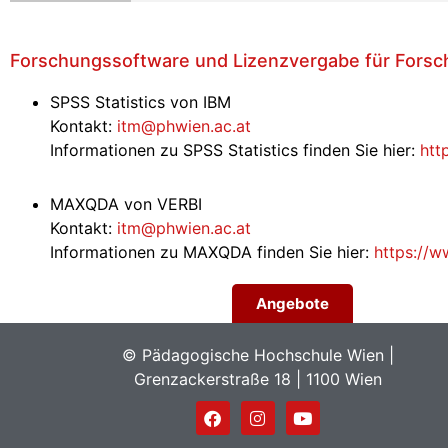
Forschungssoftware und Lizenzvergabe für Forsc
SPSS Statistics von IBM
Kontakt:
itm@phwien.ac.at
Informationen zu SPSS Statistics finden Sie hier:
htt
MAXQDA von VERBI
Kontakt:
itm@phwien.ac.at
Informationen zu MAXQDA finden Sie hier:
https://
Angebote
© Pädagogische Hochschule Wien |
Grenzackerstraße 18 | 1100 Wien