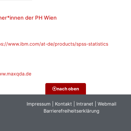
her*innen der PH Wien
ps://www.ibm.com/at-de/products/spss-statistics
www.maxqda.de
nach oben
Impressum
|
Kontakt
|
Intranet
|
Webmail
Barrierefreiheitserklärung