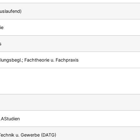
uslaufend)
ie
s
ungsbegl.; Fachtheorie u. Fachpraxis
 LAStudien
/Technik u. Gewerbe (DATG)