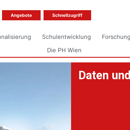
Angebote
Schnellzugriff
onalisierung
Schulentwicklung
Forschun
Die PH Wien
Daten und