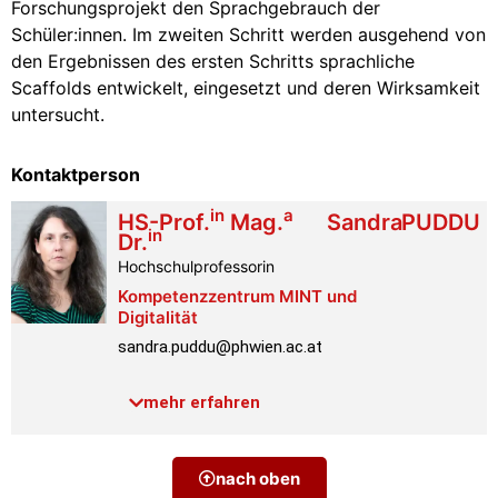
Forschungsprojekt den Sprachgebrauch der
Schüler:innen. Im zweiten Schritt werden ausgehend von
den Ergebnissen des ersten Schritts sprachliche
Scaffolds entwickelt, eingesetzt und deren Wirksamkeit
untersucht.
Kontaktperson
in
a
HS-Prof.
Mag.
Sandra
PUDDU
in
Dr.
Hochschulprofessorin
Kompetenzzentrum MINT und
Digitalität
sandra.puddu@phwien.ac.at
Telefon:
+43 1 601 18-3910
mehr erfahren
Raum:
4.0.067
Link PH-Online
Profil
nach oben