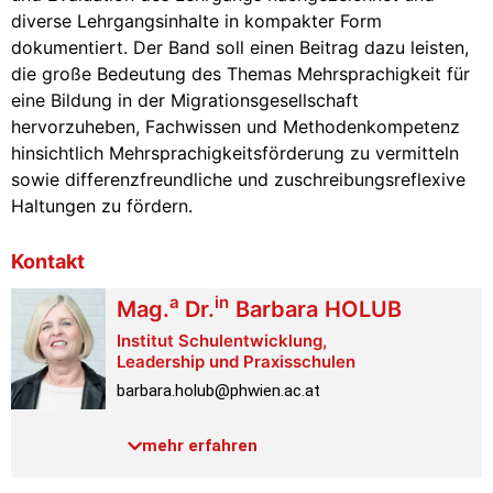
diverse Lehrgangsinhalte in kompakter Form
dokumentiert. Der Band soll einen Beitrag dazu leisten,
die große Bedeutung des Themas Mehrsprachigkeit für
eine Bildung in der Migrationsgesellschaft
hervorzuheben, Fachwissen und Methodenkompetenz
hinsichtlich Mehrsprachigkeitsförderung zu vermitteln
sowie differenzfreundliche und zuschreibungsreflexive
Haltungen zu fördern.
Kontakt
a
in
Mag.
Dr.
Barbara
HOLUB
Institut Schulentwicklung,
Leadership und Praxisschulen
barbara.holub@phwien.ac.at
Telefon:
+43 1 601 18-3300
mehr erfahren
Raum:
1.1.022
Link PH-Online