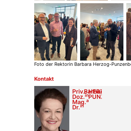
Foto der Rektorin Barbara Herzog-Punzenb
Kontakt
Priv.-
Barbara
HERZOG-
in
Doz.
PUNZENBERG
a
Mag.
in
Dr.