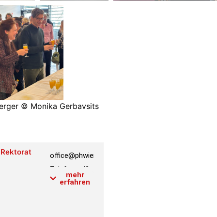
erger © Monika Gerbavsits
Rektorat
office@phwien.ac.at
ER
Telefon:
+43
mehr
1 601 18-
erfahren
2000
Raum:
4.1.073