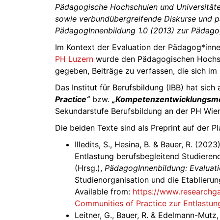
Pädagogische Hochschulen und Universitäten 
sowie verbundübergreifende Diskurse und par
PädagogInnenbildung 1.0 (2013) zur Pädagog
Im Kontext der Evaluation der Pädagog*inn
PH Luzern
wurde den Pädagogischen Hochschu
gegeben, Beiträge zu verfassen, die sich im 
Das Institut für Berufsbildung (IBB) hat si
Practice“
bzw.
„Kompetenzentwicklungsmo
Sekundarstufe Berufsbildung an der PH Wie
Die beiden Texte sind als Preprint auf der P
Illedits, S., Hesina, B. & Bauer, R. (2
Entlastung berufsbegleitend Studierende
(Hrsg.),
PädagogInnenbildung: Evaluat
Studienorganisation und die Etablieru
Available from:
https://www.researchga
Communities of Practice zur Entlastun
Leitner, G., Bauer, R. & Edelmann-Mut