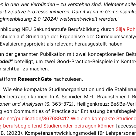
in den vier Verbünden – zu verstehen sind. Vielmehr sollen
tizipative Prozesse initiieren. Damit kann in Gemeinsamkei
Innenbildung 2.0 (2024) weiterentwickelt werden.“
enbildung NEU Sekundarstufe Berufsbildung durch
Silja Ro
len auf Grundlage der Ergebnisse der Curriculumsanalyse
Evaluierungsprojekt als relevant herausgestellt haben.
ch an der genannten Publikation mit zwei konzeptionellen B
dell“
beteiligt, um zwei Good-Practice-Beispiele im Kont
n sichtbar zu machen.
lattform
ResearchGate
nachzulesen.
023). Wie eine kompakte Studienorganisation und die Etablie
r beitragen können. In A. Schnider, M.-L. Braunsteiner, I. 
ionen und Analysen
(S. 363-372). Heiligenkreuz: Be&Be-Ver
ng von Communities of Practice zur Entlastung berufsbeglei
te.net/publication/367689412 Wie eine kompakte Studienor
g berufsbegleitend Studierender beitragen können
[accesse
z, B. (2023). Kompetenzentwicklungsmodell für Lehrpersonen