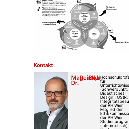
Kontakt
Mag.
Reinhard
BAUER
,
MA
Hochschulprof
für
Dr.
Unterrichtswis
(Schwerpunkt:
Didaktisches
Design), OStR,
Integritätsbeau
der PH Wien,
Mitglied der
Ethikkommissi
der PH Wien,
Studienprogra
(interimistisch)