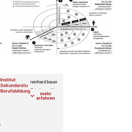
essor
Institut
reinhard.bauer@phwien.ac.at
Sekundarstufe
senschaften
Telefon:
+43
Berufsbildung
mehr
1 601 18-
erfahren
3200
ftragter
Raum:
4.2.037
on
Link PH-
mmleiter
Online