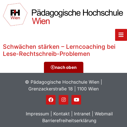
Schwächen stärken – Lerncoaching bei
Lese-Rechtschreib-Problemen
nach oben
© Pädagogische Hochschule Wien |
Grenzackerstraße 18 | 1100 Wien
Impressum
|
Kontakt
|
Intranet
|
Webmail
Barrierefreiheitserklärung