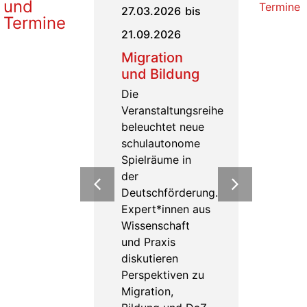
und
Termine
bis
27.03.2026
bis
11.09.20
Termine
Sponsi
21.09.2026
Septem
Migration
2026
nce
und Bildung
Die Spons
Die
bietet Ihn
Task
Veranstaltungsreihe
Ihrer Fami
l
beleuchtet neue
Freunden 
schulautonome
Studium fe
Spielräume in
abzuschli
der
Mehr erfa
Deutschförderung.
ake
Expert*innen aus
e
Wissenschaft
sity
und Praxis
the
diskutieren
Perspektiven zu
Migration,