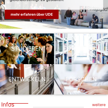
mehr erfahren über UDE
STUDIEREN
FORTBILDEN
ENTWICKELN
FORSCHEN
Infos
weitere