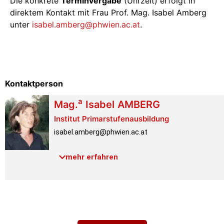
Die konkrete
Terminvergabe
(Uhrzeit) erfolgt in
direktem Kontakt mit Frau Prof. Mag. Isabel Amberg
unter
isabel.amberg@phwien.ac.at
.
Kontaktperson
a
Mag.
Isabel
AMBERG
Institut Primarstufenausbildung
isabel.amberg@phwien.ac.at
Raum:
1.1.025
mehr erfahren
Link PH-Online
Profil