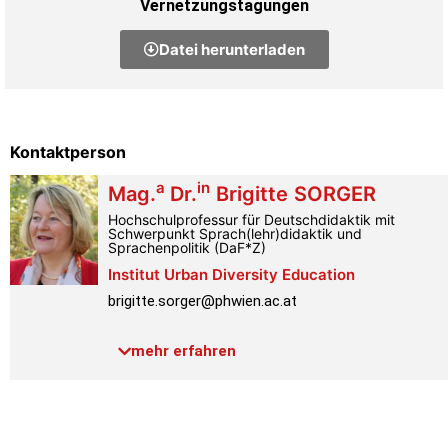
Vernetzungstagungen
Datei herunterladen
Kontaktperson
a
in
Mag.
Dr.
Brigitte
SORGER
Hochschulprofessur für Deutschdidaktik mit
Schwerpunkt Sprach(lehr)didaktik und
Sprachenpolitik (DaF*Z)
Institut Urban Diversity Education
brigitte.sorger@phwien.ac.at
Telefon:
+43 1 601 18-3628
mehr erfahren
Raum:
4.2.064
Link PH-Online
Profil