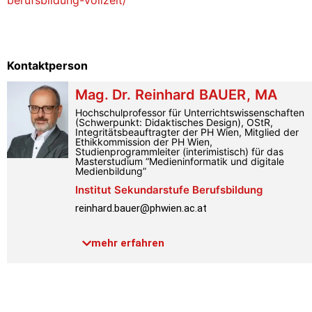
Kontaktperson
Mag. Dr.
Reinhard
BAUER
,
MA
Hochschulprofessor für Unterrichtswissenschaften
(Schwerpunkt: Didaktisches Design), OStR,
Integritätsbeauftragter der PH Wien, Mitglied der
Ethikkommission der PH Wien,
Studienprogrammleiter (interimistisch) für das
Masterstudium “Medieninformatik und digitale
Medienbildung”
Institut Sekundarstufe Berufsbildung
reinhard.bauer@phwien.ac.at
Telefon:
+43 1 601 18-3200
mehr erfahren
Raum:
4.2.037
Link PH-Online
Profil