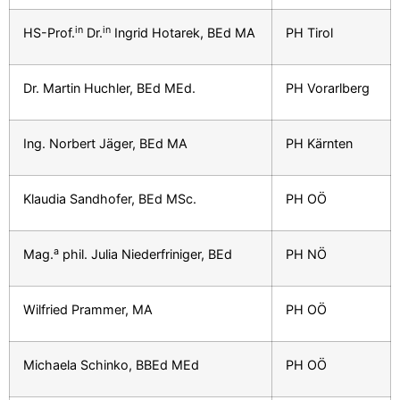
in
in
HS-Prof.
Dr.
Ingrid Hotarek, BEd MA
PH Tirol
Dr. Martin Huchler, BEd MEd.
PH Vorarlberg
Ing. Norbert Jäger, BEd MA
PH Kärnten
Klaudia Sandhofer, BEd MSc.
PH OÖ
a
Mag.
phil. Julia Niederfriniger, BEd
PH NÖ
Wilfried Prammer, MA
PH OÖ
Michaela Schinko, BBEd MEd
PH OÖ