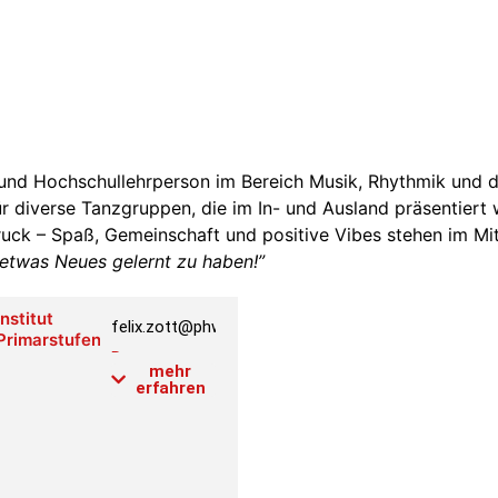
f und Hochschullehrperson im Bereich Musik, Rhythmik und d
r diverse Tanzgruppen, die im In- und Ausland präsentiert
ck – Spaß, Gemeinschaft und positive Vibes stehen im Mi
twas Neues gelernt zu haben!”
Institut
felix.zott@phwien.ac.at
Primarstufenausbildung
Raum:
mehr
1.2.007
erfahren
Link PH-
Online