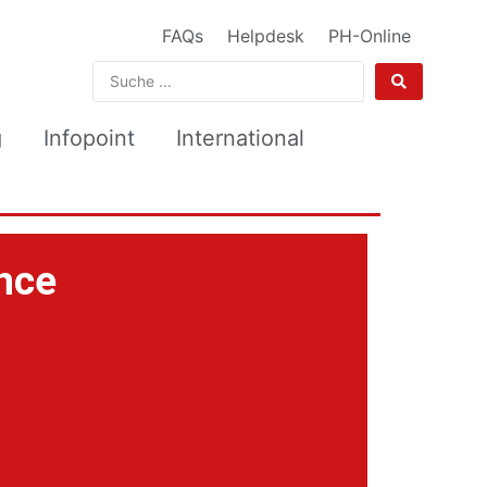
FAQs
Helpdesk
PH-Online
g
Infopoint
International
nce