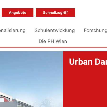
Angebote
Schnellzugriff
onalisierung
Schulentwicklung
Forschun
Die PH Wien
Urban Da