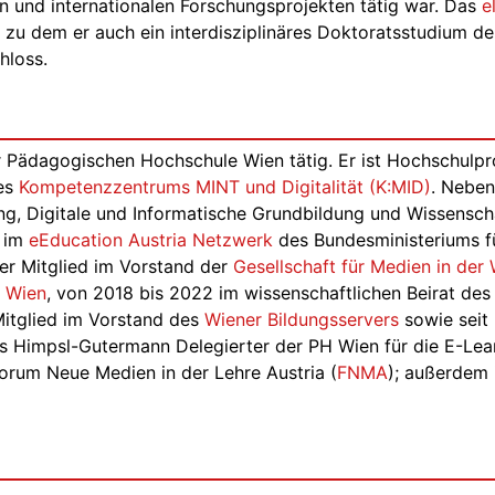
en und internationalen Forschungsprojekten tätig war. Das
e
zu dem er auch ein interdisziplinäres Doktoratsstudium de
hloss.
r Pädagogischen Hochschule Wien tätig. Er ist Hochschulpr
des
Kompetenzzentrums MINT und Digitalität (K:MID)
. Neben
g, Digitale und Informatische Grundbildung und Wissenschaf
 im
eEducation Austria Netzwerk
des Bundesministeriums f
 er Mitglied im Vorstand der
Gesellschaft für Medien in de
b Wien
, von 2018 bis 2022 im wissenschaftlichen Beirat des
Mitglied im Vorstand des
Wiener Bildungsservers
sowie seit
laus Himpsl-Gutermann Delegierter der PH Wien für die E-L
Forum Neue Medien in der Lehre Austria (
FNMA
); außerdem i