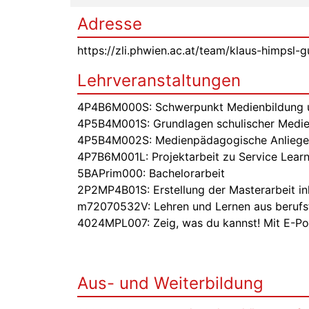
Adresse
https://zli.phwien.ac.at/team/klaus-himpsl-
Lehrveranstaltungen
4P4B6M000S:
Schwerpunkt Medienbildung 
4P5B4M001S: Grundlagen schulischer Medie
4P5B4M002S:
Medienpädagogische Anliegen
4P7B6M001L: Projektarbeit zu Service Learn
5BAPrim000: Bachelorarbeit
2P2MP4B01S:
Erstellung der Masterarbeit in
m72070532V: Lehren und Lernen aus berufsfel
4024MPL007: Zeig, was du kannst! Mit E-Por
Aus- und Weiterbildung