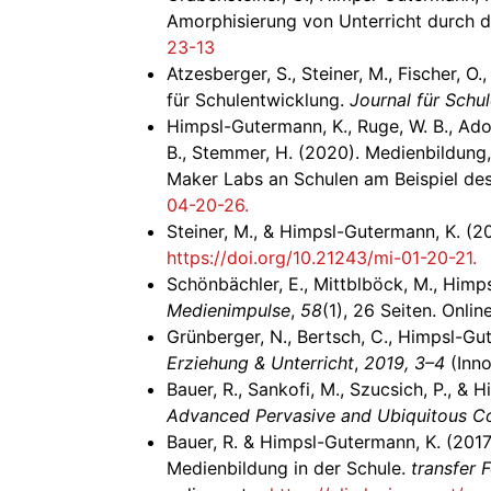
Amorphisierung von Unterricht durch d
23-13
Atzesberger, S., Steiner, M., Fischer, 
für Schulentwicklung.
Journal für Schu
Himpsl-Gutermann, K., Ruge, W. B., Adorj
B., Stemmer, H. (2020). Medienbildun
Maker Labs an Schulen am Beispiel d
04-20-26.
Steiner, M., & Himpsl-Gutermann, K. (
https://doi.org/10.21243/mi-01-20-21.
Schönbächler, E., Mittblböck, M., Himp
Medienimpulse
,
58
(1), 26 Seiten. Onlin
Grünberger, N., Bertsch, C., Himpsl-Gu
Erziehung & Unterricht
,
2019, 3–4
(Inn
Bauer, R., Sankofi, M., Szucsich, P., 
Advanced Pervasive and Ubiquitous C
Bauer, R. & Himpsl-Gutermann, K. (2017)
Medienbildung in der Schule.
transfer