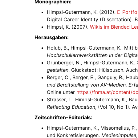
Monographien:
Himpsl-Gutermann, K. (2012).
E-Portfol
Digital Career Identity (Dissertation).
Himpsl, K. (2007).
Wikis im Blended Le
Herausgaben:
Holub, B., Himpsl-Gutermann, K., Mittlb
Hochschullernwerkstätten in der Digital
Grünberger, N., Himpsl-Gutermann, K., Sz
gestalten
. Glückstadt: Hülsbusch. Auch
Berger, C., Berger, E., Ganguly, R., Ha
und Bereitstellung von AV-Medien. Erf
Online unter
https://fnma.at/content/
Strasser, T., Himpsl-Gutermann, K., Baue
Reflecting Education
, (Vol 10, No 1). A
Zeitschriften-Editorials:
Himpsl-Gutermann, K., Missomelius, P., 
und Konkretisierungen.
Medienimpulse