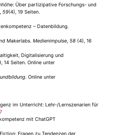
enhöhe: Über partizipative Forschungs- und
,
59
(4), 19 Seiten.
Datenkompetenz – Datenbildung.
 und Makerlabs.
Medienimpulse
,
58
(4), 16
ltigkeit, Digitalisierung und
, 14 Seiten. Online unter
rundbildung
. Online unter
ligenz im Unterricht: Lehr-/Lernszenarien für
7
nskompetenz mit ChatGPT
-Fiction: Fragen zu Tendenzen der