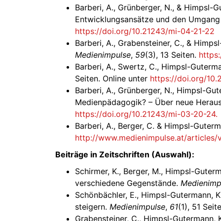
Barberi, A., Grünberger, N., & Himpsl-
Entwicklungsansätze und den Umgang 
https://doi.org/10.21243/mi-04-21-22
Barberi, A., Grabensteiner, C., & Himp
Medienimpulse
,
59
(3), 13 Seiten.
https
Barberi, A., Swertz, C., Himpsl-Guterm
Seiten. Online unter
https://doi.org/10
Barberi, A., Grünberger, N., Himpsl-Gut
Medienpädagogik? – Über neue Herau
https://doi.org/10.21243/mi-03-20-24.
Barberi, A., Berger, C. & Himpsl-Guterma
http://www.medienimpulse.at/articles/
Beiträge in Zeitschriften (Auswahl):
Schirmer, K., Berger, M., Himpsl-Guterma
verschiedene Gegenstände.
Medienimp
Schönbächler, E., Himpsl-Gutermann, K
steigern.
Medienimpulse
,
61
(1), 51 Seit
Grabensteiner, C., Himpsl-Gutermann, K