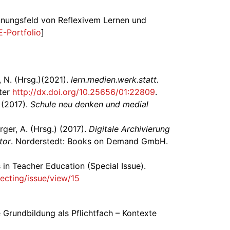
nnungsfeld von Reflexivem Lernen und
E-Portfolio
]
, N. (Hrsg.)(2021).
lern.medien.werk.statt.
nter
http://dx.doi.org/10.25656/01:22809
.
. (2017).
Schule neu denken und medial
rger, A. (Hrsg.) (2017).
Digitale Archivierung
tor
. Norderstedt: Books on Demand GmbH.
ns in Teacher Education (Special Issue).
lecting/issue/view/15
e Grundbildung als Pflichtfach – Kontexte