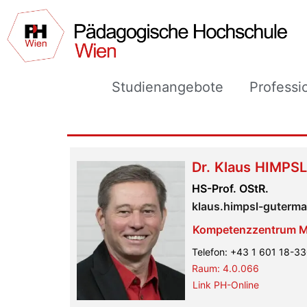
Studienangebote
Professi
Dr.
Klaus
HIMPS
HS-Prof. OStR.
klaus.himpsl-guterm
Kompetenzzentrum MIN
Telefon:
+43 1 601 18-3
Raum:
4.0.066
Link PH-Online