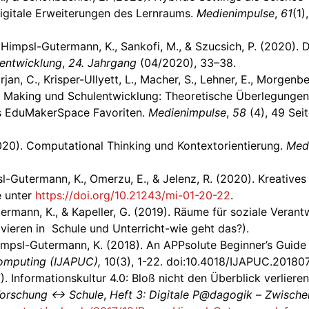
igitale Erweiterungen des Lernraums.
Medienimpulse
,
61
(1)
O., Himpsl-Gutermann, K., Sankofi, M., & Szucsich, P. (2020)
lentwicklung
,
24. Jahrgang
(04/2020), 33–38.
an, C., Krisper-Ullyett, L., Macher, S., Lehner, E., Morgenbe
g, Making und Schulentwicklung: Theoretische Überlegunge
es EduMakerSpace Favoriten.
Medienimpulse
,
58
(4), 49 Sei
2020). Computational Thinking und Kontextorientierung.
Med
sl-Gutermann, K., Omerzu, E., & Jelenz, R. (2020). Kreativ
e unter
https://doi.org/10.21243/mi-01-20-22
.
termann, K., & Kapeller, G. (2019). Räume für soziale Veran
ovieren in Schule und Unterricht-wie geht das?).
& Himpsl-Gutermann, K. (2018). An APPsolute Beginner’s Guid
omputing (IJAPUC),
10(3), 1-22. doi:10.4018/IJAPUC.201807
. Informationskultur 4.0: Bloß nicht den Überblick verlieren
 Forschung ↔ Schule
,
Heft 3: Digitale P@dagogik
–
Zwischen