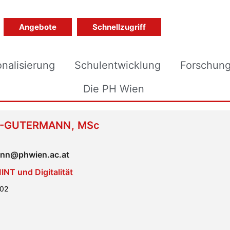
Angebote
Schnellzugriff
onalisierung
Schulentwicklung
Forschun
Die PH Wien
L-GUTERMANN
,
MSc
ann@phwien.ac.at
T und Digitalität
302