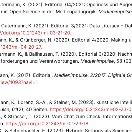
Gutermann, K. (2021). Editorial 04/2021: Openness und Aug
mit Open Science in der Medienpädagogik.
Medienimpulse
sl-Gutermann, K. (2021). Editorial 3/2021: Data Literacy – 
://doi.org/10.21243/mi-03-21-20
.
ann, K., & Grünberger, N. (2020). Editorial 4/2020: Making
.21243/mi-04-20-27.
ermann, K., & Ballhausen, T. (2020). Editorial 3/2020: Nachha
sforderungen und Verantwortungen.
Medienimpulse
,
58
(03)
nn, K. (2017). Editorial.
Medienimpulse
,
2/2017
,
Digitale G
view/1093?navi=1
nn, K., Lorenz, S.-A., & Steiner, M. (2023). Künstliche Intel
ulse
,
61
(2), 40 Seiten.
https://doi.org/10.21243/mi-02-23-0
., & Strasser, T. (2023). Vom Chat zum Check. Informatio
en.
https://doi.org/10.21243/mi-01-23-18
., & Schönbächler, E. (2023). Hybride Settings als Science