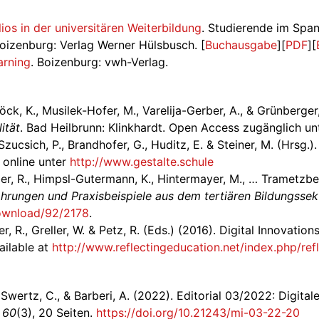
ios in der universitären Weiterbildung
. Studierende im Spa
 Boizenburg: Verlag Werner Hülsbusch. [
Buchausgabe
][
PDF
][
arning
. Boizenburg: vwh-Verlag.
öck, K., Musilek-Hofer, M., Varelija-Gerber, A., & Grünberger
ität
. Bad Heilbrunn: Klinkhardt. Open Access zugänglich u
ucsich, P., Brandhofer, G., Huditz, E. & Steiner, M. (Hrsg.)
 online unter
http://www.gestalte.schule
uber, R., Himpsl-Gutermann, K., Hintermayer, M., … Trametzbe
ahrungen und Praxisbeispiele aus dem tertiären Bildungssek
download/92/2178
.
r, R., Greller, W. & Petz, R. (Eds.) (2016). Digital Innovatio
vailable at
http://www.reflectingeducation.net/index.php/ref
Swertz, C., & Barberi, A. (2022). Editorial 03/2022: Digital
,
60
(3), 20 Seiten.
https://doi.org/10.21243/mi-03-22-20