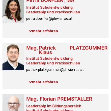
Petra
DÖRFLER
,
MA
Institut Schulentwicklung,
Leadership und Praxisschulen
petra.doerfler@phwien.ac.at
Raum:
1.2.028
mehr erfahren
Link PH-Online
Mag.
Patrick
PLATZGUMMER
Klaus
Institut Schulentwicklung,
Leadership und Praxisschulen
patrick.platzgummer@phwien.ac.at
Raum:
1.2.027
mehr erfahren
Link PH-Online
Mag.
Florian
PREMSTALLER
Leadership im Bildungsbereich
Institut Schulentwicklung,