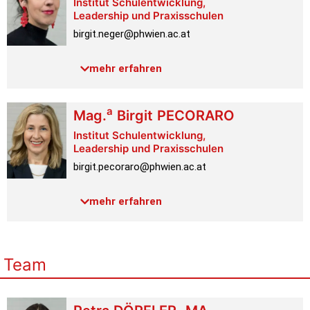
Institut Schulentwicklung,
Leadership und Praxisschulen
birgit.neger@phwien.ac.at
Telefon:
+43 1 601 18-3927
mehr erfahren
Raum:
1.2.027
Link PH-Online
a
Mag.
Birgit
PECORARO
Institut Schulentwicklung,
Leadership und Praxisschulen
birgit.pecoraro@phwien.ac.at
Telefon:
+43 1 601 18-6988
mehr erfahren
Raum:
1.2.028
Link PH-Online
Profil
Team