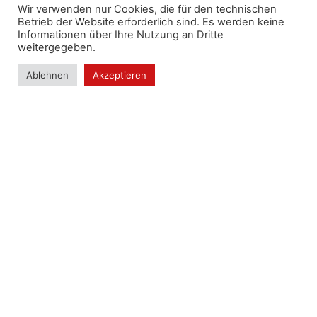
Telefon:
+43 699 123 123 11
Wir verwenden nur Cookies, die für den technischen
mehr erfahren
Betrieb der Website erforderlich sind. Es werden keine
Raum:
1.2.027
Informationen über Ihre Nutzung an Dritte
Link PH-Online
weitergegeben.
Ablehnen
Akzeptieren
nach oben
© Pädagogische Hochschule Wien |
Grenzackerstraße 18 | 1100 Wien
Impressum
|
Kontakt
|
Intranet
|
Webmail
Barrierefreiheitserklärung
Profil Lehrende