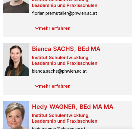
Leadership und Praxisschulen
florian.premstaller@phwien.ac.at
Telefon:
+43 1 601 18-3664
mehr erfahren
Raum:
1.2.027
Link PH-Online
Bianca
SACHS
,
BEd MA
Institut Schulentwicklung,
Leadership und Praxisschulen
bianca.sachs@phwien.ac.at
Mobil:
+4369918157683
mehr erfahren
Link PH-Online
Hedy
WAGNER
,
BEd MA MA
Institut Schulentwicklung,
Leadership und Praxisschulen
hedy.wagner@phwien.ac.at