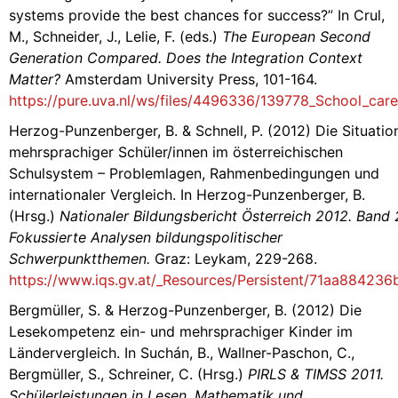
systems provide the best chances for success?” In Crul,
M., Schneider, J., Lelie, F. (eds.)
The European Second
Generation Compared. Does the Integration Context
Matter?
Amsterdam University Press, 101-164.
https://pure.uva.nl/ws/files/4496336/139778_School_car
Herzog-Punzenberger, B. & Schnell, P. (2012) Die Situatio
mehrsprachiger Schüler/innen im österreichischen
Schulsystem – Problemlagen, Rahmenbedingungen und
internationaler Vergleich. In Herzog-Punzenberger, B.
(Hrsg.)
Nationaler Bildungsbericht
Österreich 2012. Band 
Fokussierte Analysen bildungspolitischer
Schwerpunktthemen.
Graz: Leykam, 229-268.
https://www.iqs.gv.at/_Resources/Persistent/71aa884
Bergmüller, S. & Herzog-Punzenberger, B. (2012) Die
Lesekompetenz ein- und mehrsprachiger Kinder im
Ländervergleich. In Suchán, B., Wallner-Paschon, C.,
Bergmüller, S., Schreiner, C. (Hrsg.)
PIRLS & TIMSS 2011.
Schülerleistungen in Lesen, Mathematik und