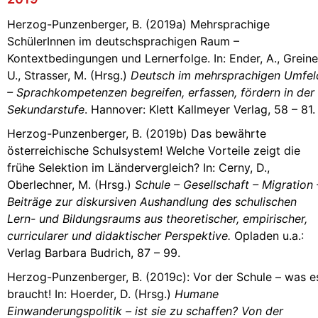
Herzog-Punzenberger, B. (2019a) Mehrsprachige
SchülerInnen im deutschsprachigen Raum –
Kontextbedingungen und Lernerfolge. In: Ender, A., Greine
U., Strasser, M. (Hrsg.)
Deutsch im mehrsprachigen Umfel
– Sprachkompetenzen begreifen, erfassen, fördern in der
Sekundarstufe
. Hannover: Klett Kallmeyer Verlag, 58 – 81.
Herzog-Punzenberger, B. (2019b) Das bewährte
österreichische Schulsystem! Welche Vorteile zeigt die
frühe Selektion im Ländervergleich? In: Cerny, D.,
Oberlechner, M. (Hrsg.)
Schule – Gesellschaft – Migration 
Beiträge zur diskursiven Aushandlung des schulischen
Lern- und Bildungsraums aus theoretischer, empirischer,
curricularer und didaktischer Perspektive.
Opladen u.a.:
Verlag Barbara Budrich, 87 – 99.
Herzog-Punzenberger, B. (2019c): Vor der Schule – was e
braucht! In: Hoerder, D. (Hrsg.)
Humane
Einwanderungspolitik – ist sie zu schaffen? Von der