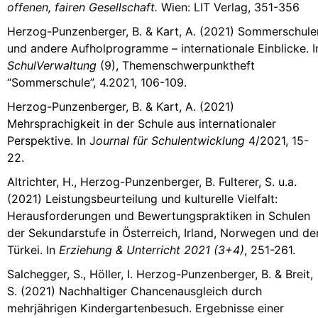
offenen, fairen Gesellschaft.
Wien: LIT Verlag, 351-356
Herzog-Punzenberger, B. & Kart, A. (2021) Sommerschule
und andere Aufholprogramme –
internationale Einblicke. I
SchulVerwaltung
(9), Themenschwerpunktheft
“Sommerschule”, 4.2021, 106-109.
Herzog-Punzenberger, B. & Kart, A. (2021)
Mehrsprachigkeit in der Schule aus internationaler
Perspektive. In J
ournal für Schulentwicklung
4/2021, 15-
22.
Altrichter, H., Herzog-Punzenberger, B. Fulterer, S. u.a.
(2021) Leistungsbeurteilung und kulturelle Vielfalt:
Herausforderungen und Bewertungspraktiken in Schulen
der Sekundarstufe in Österreich, Irland, Norwegen und de
Türkei. In
Erziehung & Unterricht 2021 (3+4)
, 251-261.
S
alchegger, S., Höller, I. Herzog-Punzenberger, B. & Breit,
S. (2021) Nachhaltiger
Chancenausgleich durch
mehrjährigen Kindergartenbesuch. Ergebnisse einer