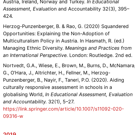
Austria, Ireland, Norway and Turkey.
In Educational
Assessment, Evaluati
on and Accountability 32(3), 395–
424.
Herzog-Punzenberger, B. & Rao, G. (2020) Squandered
Opportunities: Explaining the Non-Adoption of
Multiculturalism Policy in Austria. In Hasmath, R. (ed.)
Managing Ethnic Diversity.
Meanings and Practices from
an International Perspective.
London: Routledge. 2nd ed.
Nortvedt, G.A., Wiese, E., Brown, M., Burns, D., McNamara
G., O’Hara, J., Altrichter, H., Fellner, M., Herzog-
Punzenberger, B., Nayir, F., Taneri, P.O. (2020). Aiding
culturally responsive assessment in schools in a
globalising World,
In Educational Assessment, Evaluation
and Accountability.
32(1), 5–27.
https://link.springer.com/article/10.1007/s11092-020-
09316-w
2019