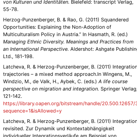
von Kulturen und Identitäten.
Bielefeld: transcript Verlag,
55-78.
Herzog-Punzenberger, B. & Rao, G. (2011) Squandered
Opportunities: Explaining the Non-Adoption of
Multiculturalism Policy in Austria.” In Hasmath, R. (ed.)
Managing Ethnic Diversity. Meanings and Practices from
an International Perspective.
Aldershot: Ashgate Publishi
Ltd., 181-198.
Latcheva, R. & Herzog-Punzenberger, B. (2011) Integratio
trajectories – a mixed method approach.In Wingens, M.,
Windzio, M., de Valk, H., Aybek, C. (eds.)
A life course
perspective on migration and integration.
Springer Verlag
121-142.
https://library.oapen.org/bitstream/handle/20.500.12657
sequence=1&isAllowed=y
Latcheva, R. & Herzog-Punzenberger, B. (2011) Integratio
revisited. Zur Dynamik und Kontextabhängigkeit
individueller Integrationsverläufe am Beispiel von