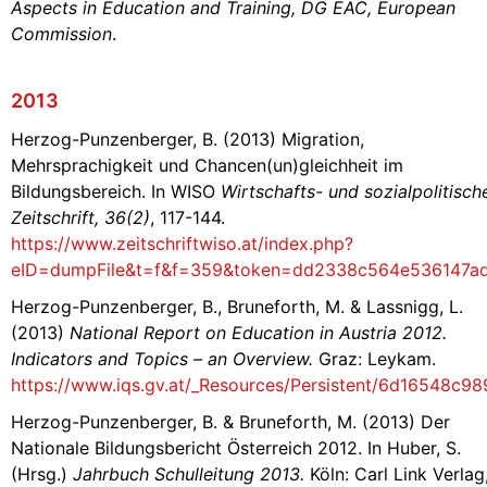
Aspects in Education and Training, DG EAC, European
Commission
.
2013
Herzog-Punzenberger, B. (2013) Migration,
Mehrsprachigkeit und Chancen(un)gleichheit im
Bildungsbereich. In WISO
Wirtschafts- und sozialpolitisch
Zeitschrift, 36(2)
, 117-144.
https://www.zeitschriftwiso.at/index.php?
eID=dumpFile&t=f&f=359&token=dd2338c564e536147a
Herzog-Punzenberger, B., Bruneforth, M. & Lassnigg, L.
(2013)
National Report on Education in Austria 2012.
Indicators and Topics – an Overview.
Graz: Leykam.
https://www.iqs.gv.at/_Resources/Persistent/6d16548
Herzog-Punzenberger, B. & Bruneforth, M. (2013) Der
Nationale Bildungsbericht Österreich 2012. In Huber, S.
(Hrsg.)
Jahrbuch Schulleitung 2013.
Köln: Carl Link Verlag