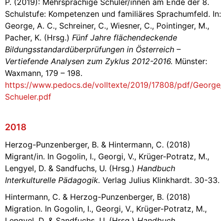
P. (2019): Mehrsprachige Schüler/innen am Ende der 8.
Schulstufe: Kompetenzen und familiäres Sprachumfeld. In:
George, A. C., Schreiner, C., Wiesner, C., Pointinger, M.,
Pacher, K. (Hrsg.)
Fünf Jahre flächendeckende
Bildungsstandardüberprüfungen in Österreich –
Vertiefende Analysen zum Zyklus 2012-2016.
Münster:
Waxmann, 179 – 198.
https://www.pedocs.de/volltexte/2019/17808/pdf/George
Schueler.pdf
2018
Herzog-Punzenberger, B. & Hintermann, C. (2018)
Migrant/in. In Gogolin, I., Georgi, V., Krüger-Potratz, M.,
Lengyel, D. & Sandfuchs, U. (Hrsg.)
Handbuch
Interkulturelle Pädagogik.
Verlag Julius Klinkhardt. 30-33.
Hintermann, C. & Herzog-Punzenberger, B. (2018)
Migration. In Gogolin, I., Georgi, V., Krüger-Potratz, M.,
Lengyel, D. & Sandfuchs, U. (Hrsg.)
Handbuch