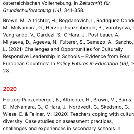
österreichischen
Vollerhebung. In
Zeitschrift für
Grundschulforschung (14)
, 341-358.
Brown, M., Altrichter, H., Bogdanovich, I., Rodríguez Cond
M., McNamara, G., Herzog-Punzenberger, B., Vorobyeva, I.
Vangrando, V., Gardezi, S., O’Hara, J., Postlbauer, A.,
Milyaeva, D., Ageeva, N., Fulterer, S., Gamazo, A., Sancho,
L. (2021) Challenges and Opportunities for Culturally
Responsive Leadership in Schools – Evidence from Four
European Countries” In
Policy Futures in Education (19)
, 1
28.
2020
Herzog-Punzenberger, B., Altrichter, H., Brown, M., Burns.
D., McNamara, G., O’Hara, J., Nordvedt, G., Skedsmo, G.,
Wiese, E. & Fellner, M. (2020) Teachers coping with cultur
diversity: Case studies on assessment practices,
challenges and experiences in secondary schools in