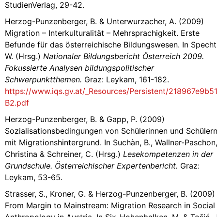
StudienVerlag, 29-42.
Herzog-Punzenberger, B. & Unterwurzacher, A. (2009)
Migration – Interkulturalität – Mehrsprachigkeit. Erste
Befunde für das österreichische Bildungswesen. In Specht
W. (Hrsg.)
Nationaler Bildungsbericht Österreich 2009.
Fokussierte Analysen bildungspolitischer
Schwerpunktthemen.
Graz: Leykam, 161-182.
https://www.iqs.gv.at/_Resources/Persistent/218967e
B2.pdf
Herzog-Punzenberger, B. & Gapp, P. (2009)
Sozialisationsbedingungen von Schülerinnen und Schüler
mit Migrationshintergrund. In Suchàn, B., Wallner-Paschon
Christina & Schreiner, C. (Hrsg.)
Lesekompetenzen in der
Grundschule. Österreichischer Expertenbericht.
Graz:
Leykam, 53-65.
Strasser, S., Kroner, G. & Herzog-Punzenberger, B. (2009)
From Margin to Mainstream: Migration Research in Social
Anthropology in Austria. In Six-Hohenbalken, M. & Tošić, J