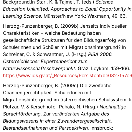
Background.In Starl, K. & Tajmel, T. (eds.)
Science
Education Unlimited. Approaches to Equal Opportunity in
Learning Science.
Münster/New York: Waxmann, 49-63.
Herzog-Punzenberger, B. (2009b) Jenseits individueller
Charakteristiken – welche Bedeutung haben
gesellschaftliche Strukturen für den Bildungserfolg von
Schülerinnen und Schüler mit Migrationshintergrund? In
Schreiner, C. & Schwantner, U. (Hrsg.)
PISA 2006.
Österreichischer Expertenbericht zum
Naturwissenschaftsschwerpunkt.
Graz: Leykam, 159-166.
https://www.iqs.gv.at/_Resources/Persistent/be0327f
Herzog-Punzenberger, B. (2009c) Die zweifache
Chancengerechtigkeit. SchülerInnen mit
Migrationshintergrund im österreichischen Schulsystem. I
Plutzar, V. & Kerschhofer-Puhalo, N. (Hrsg.)
Nachhaltige
Sprachförderung. Zur veränderten Aufgabe des
Bildungswesens in einer Zuwanderergesellschaft.
Bestandsaufnahmen und Perspektiven.
Innsbruck: