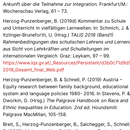
Ankunft über die Teilnahme zur Integration.
Frankfurt/M.:
Wochenschau Verlag, 61 – 73.
Herzog-Punzenberger, B. (2019d) Kommentar zu Schule
und Unterricht in vielfältigen Lernwelten. In: Schmich, J. &
Itzlinger-Bruneforth, U. (Hrsg.)
TALIS 2018 (Band1)
Rahmenbedingungen des schulischen Lehrens und Lernen
aus Sicht von Lehrkräften und Schulleitungen im
internationalen Vergleich.
Graz: Leykam, 97 – 99.
https://www.iqs.gv.at/_Resources/Persistent/d3b0c71d
2018_Gesamt_final_Web.pdf
Herzog-Punzenberger, B. & Schnell, P. (2019) Austria –
Equity research between family background, educational
system and language policies 1980- 2016. In Stevens, P. &
Dworkin, G. (Hrsg.)
The Palgrave Handbook on Race and
Ethnic Inequalities in Education. 2nd ed.
Houndsmill:
Palgrave MacMillan, 105-158.
Breit, S., Herzog-Punzenberger, B., Salchegger, S., Schnell