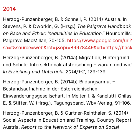
2014
Herzog-Punzenberger, B. & Schnell, P. (2014) Austria. In
Stevens, P. & Dworkin, G. (Hrsg.)
The Palgrave Handbook
on Race and Ethnic Inequalities in Education.”
Houndmills:
Palgrave MacMillan, 70-105.
https://www.google.com/url?
sa=t&source=web&rct=j&opi=89978449&url=https://b
Herzog-Punzenberger, B. (2014a) Migration, Hintergrund
und Schule. Intersektionalitätsforschung – warum und wie
In Erziehung und Unterricht 2014/1-2
, 129-139.
Herzog-Punzenberger, B. (2014b) Bildungsarmut –
Bestandsaufnahme in der österreichischen
Einwanderungsgesellschaft. In Melter, I. & Kanelutti-Chilas
E. & Stifter, W. (Hrsg.). Tagungsband. Wbv-Verlag, 91-106.
Herzog-Punzenberger, B. & Gurtner-Reinthaler, S. (2014)
Social Aspects in Education and Training. Country Report
Austria.
Report to the Network of Experts on Social