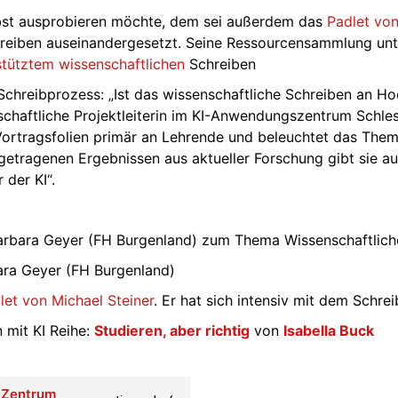
elbst ausprobieren möchte, dem sei außerdem das
Padlet vo
hreiben auseinandergesetzt. Seine Ressourcensammlung unte
stütztem wissenschaftlichen
Schreiben
chreibprozess: „Ist das wissenschaftliche Schreiben an H
enschaftliche Projektleiterin im KI-Anwendungszentrum Schle
en Vortragsfolien primär an Lehrende und beleuchtet das The
tragenen Ergebnissen aus aktueller Forschung gibt sie au
 der KI“.
rbara Geyer (FH Burgenland) zum Thema Wissenschaftliche
ra Geyer (FH Burgenland)
let von Michael Steiner
. Er hat sich intensiv mit dem Schre
 mit KI Reihe:
Studieren, aber richtig
von
Isabella Buck
Zentrum