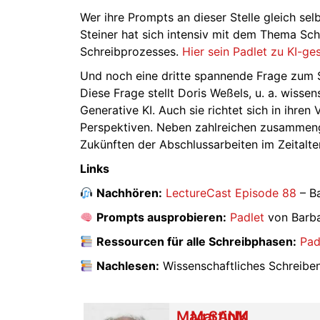
Wer ihre Prompts an dieser Stelle gleich s
Steiner hat sich intensiv mit dem Thema Sc
Schreibprozesses.
Hier sein Padlet zu KI-ge
Und noch eine dritte spannende Frage zum S
Diese Frage stellt Doris Weßels, u. a. wiss
Generative KI. Auch sie richtet sich in ihr
Perspektiven. Neben zahlreichen zusammenge
Zukünften der Abschlussarbeiten im Zeitalter
Links
Nachhören:
LectureCast Episode 88
– Ba
Prompts ausprobieren:
Padlet
von Barba
Ressourcen für alle Schreibphasen:
Pad
Nachlesen:
Wissenschaftliches Schreiben
Mag.
Martin
SANKOFI
,
MSc