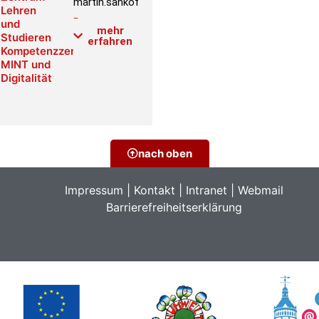
martin.sankofi@phwien.ac.at
Lehren
Raum:
und
mehr
Studieren
5D.106
erfahren
Kompetenzzentrum
Link PH-
MINT und
Online
Digitalität
nach oben
Impressum
|
Kontakt
|
Intranet
|
Webmail
Barrierefreiheitserklärung