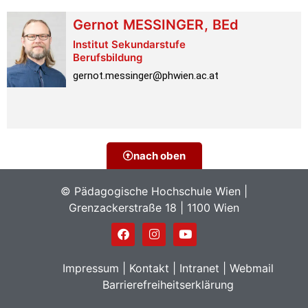
Gernot
MESSINGER
,
BEd
Institut Sekundarstufe
Berufsbildung
gernot.messinger@phwien.ac.at
nach oben
© Pädagogische Hochschule Wien |
Grenzackerstraße 18 | 1100 Wien
Impressum
|
Kontakt
|
Intranet
|
Webmail
Barrierefreiheitserklärung