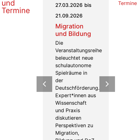
und
Termine
27.03.2026
bis
11.09.2026
Termine
Sponsion
21.09.2026
September
Migration
2026
und Bildung
Die Sponsion
Die
bietet Ihnen,
Veranstaltungsreihe
Ihrer Familie und
beleuchtet neue
Freunden Ihr
schulautonome
Studium feierlich
Spielräume in
abzuschließen.
der
Mehr erfahren
Deutschförderung.
Expert*innen aus
Wissenschaft
und Praxis
diskutieren
Perspektiven zu
Migration,