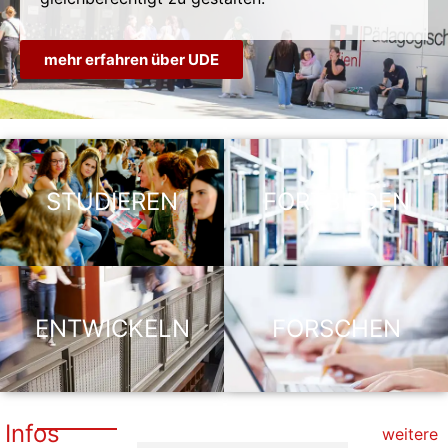
mehr erfahren über UDE
STUDIEREN
FORTBILDEN
ENTWICKELN
FORSCHEN
Infos
weitere